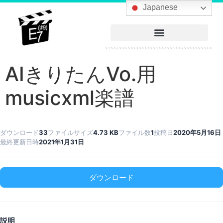
へ
Japanese
ス
キ
ッ
プ
AIきりたんVo.用
musicxml楽譜
ダウンロード
33
ファイルサイズ
4.73 KB
ファイル数
1
投稿日
2020年5月16日
最終更新日時
2021年1月31日
ダウンロード
説明