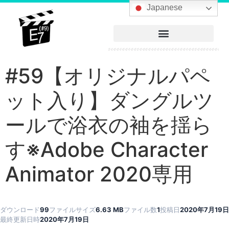
へ
Japanese
ス
キ
ッ
プ
#59【オリジナルパペ
ット入り】ダングルツ
ールで浴衣の袖を揺ら
す※Adobe Character
Animator 2020専用
ダウンロード
99
ファイルサイズ
6.63 MB
ファイル数
1
投稿日
2020年7月19日
最終更新日時
2020年7月19日