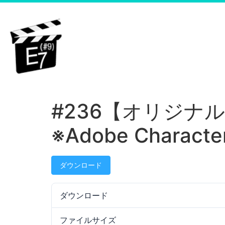
へ
ス
キ
ッ
プ
#236【オリジ
※Adobe Characte
ダウンロード
ダウンロード
ファイルサイズ