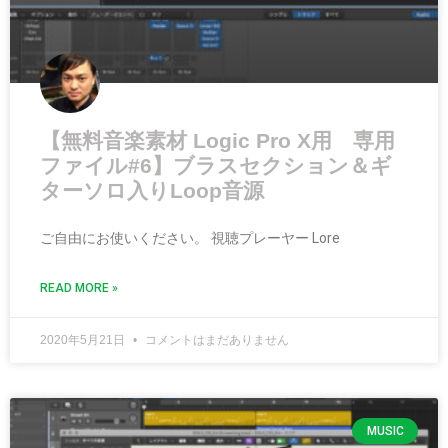
【無料音楽素材 Logic Pro X用 専用
ファイル#6】ブラスセクション＆ギ
ターソロ入りLoop音源
ご自由にお使いください。 視聴プレーヤー Lore
READ MORE »
2020年5月21日
コメントはまだありません
MUSIC