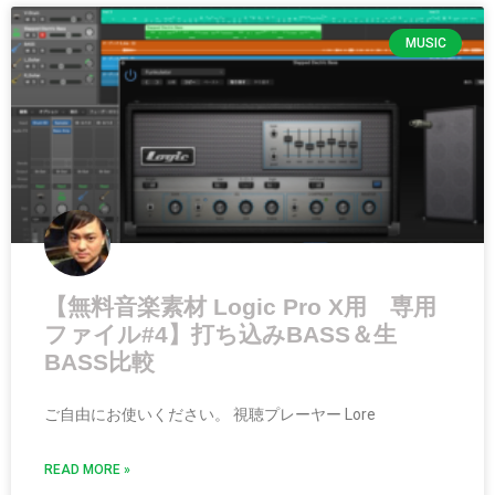
MUSIC
【無料音楽素材 Logic Pro X用 専用
ファイル#4】打ち込みBASS＆生
BASS比較
ご自由にお使いください。 視聴プレーヤー Lore
READ MORE »