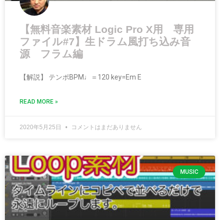
【無料音楽素材 Logic Pro X用 専用
ファイル#7】生ドラム風打ち込み音
源 フラム編
【解説】 テンポBPM♩＝120 key=Em E
READ MORE »
2020年5月25日
コメントはまだありません
MUSIC