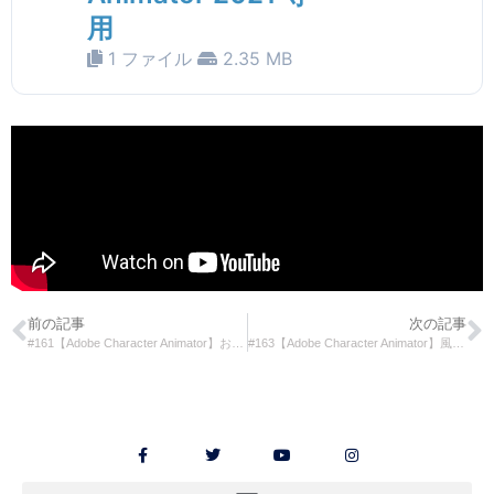
用
1 ファイル
2.35 MB
前の記事
次の記事
#161【Adobe Character Animator】お化けの出現４パターン
#163【Adobe Character Animator】風で折り鶴を飛ばす